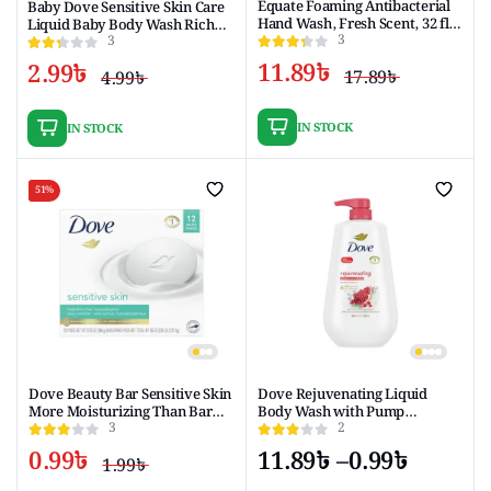
Equate Foaming Antibacterial
Baby Dove Sensitive Skin Care
Hand Wash, Fresh Scent, 32 fl
Liquid Baby Body Wash Rich
3
3
oz
Moisture, Hypoallergenic and
Tear-Free, 13 oz
11.89
৳
2.99
৳
17.89
৳
4.99
৳
Origina
Curren
Original
Current
price
price
price
price
IN STOCK
IN STOCK
was:
is:
was:
is:
17.89৳ .
11.89৳ .
4.99৳ .
2.99৳ .
51%
Dove Beauty Bar Sensitive Skin
Dove Rejuvenating Liquid
More Moisturizing Than Bar
Body Wash with Pump
3
2
Soap, 3.75 oz, 12 Bars
Pomegranate & Hibiscus, 30.6
oz
0.99
৳
11.89
৳
–
0.99
৳
1.99
৳
Original
Current
Price