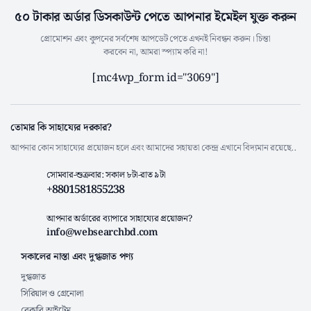
৫০ টাকার অর্ডার ডিসকাউন্ট পেতে আপনার ইমেইল যুক্ত করুন
প্রোমোশন এবং কুপনের সর্বশেষ আপডেট পেতে এখনই নিবন্ধন করুন। চিন্তা
করবেন না, আমরা স্প্যাম করি না!
[mc4wp_form id="3069"]
তোমার কি সাহায্যের দরকার?
আপনার কোন সাহায্যের প্রয়োজন হলে এবং আমাদের সহায়তা কেন্দ্র এখানে বিদ্যমান রয়েছে..
সোমবার-শুক্রবার: সকাল ৮টা-রাত ৯টা
+8801581855238
আপনার অর্ডারের ব্যাপারে সাহায্যের প্রয়োজন?
info@websearchbd.com
সকালের নাস্তা এবং দুগ্ধজাত পণ্য
দুগ্ধজাত
সিরিয়াল ও গ্রেনোলা
বেকারি আইটেম