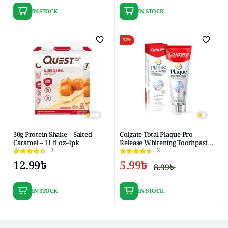
price
price
range:
IN STOCK
IN STOCK
was:
is:
0.99৳
1.99৳ .
0.99৳ .
throu
11.89৳
34%
30g Protein Shake – Salted
Colgate Total Plaque Pro
Caramel – 11 fl oz-4pk
Release Whitening Toothpaste,
3
2
3 Oz Tube
12.99
৳
5.99
৳
8.99
৳
Original
Current
price
price
IN STOCK
IN STOCK
was:
is:
8.99৳ .
5.99৳ .