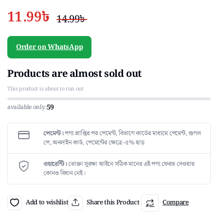
11.99
৳
14.99
৳
Original
Current
price
price
Order on WhatsApp
was:
is:
14.99৳ .
11.99৳ .
Products are almost sold out
This product is about to run out
59
available only:
পেমেন্ট।
পণ্য প্রাপ্তির পর পেমেন্ট, বিভাগে কার্ডের মাধ্যমে পেমেন্ট, গুগল
পে, অনলাইন কার্ড, পেমেন্টের ক্ষেত্রে -৫% ছাড়
ওয়ারেন্টি।
ভোক্তা সুরক্ষা আইনে সঠিক মানের এই পণ্য ফেরত দেওয়ার
কোনও বিধান নেই।
Add to wishlist
Share this Product
Compare