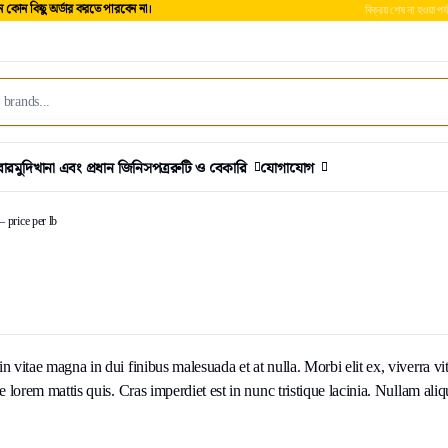
কোন কিছু অর্ডার করতে পারবেন না।
বিক্রয় শেষ না হওয়া পর্
বার
মুদিখানা এবং প্রধান জিনিসপত্র
রুটি ও বেকারি
যোগাযোগ
– price per lb
vitae magna in dui finibus malesuada et at nulla. Morbi elit ex, viverra vita
 lorem mattis quis. Cras imperdiet est in nunc tristique lacinia. Nullam ali