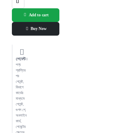
Strips -
price
per lb
quantity
Add to cart
Buy Now
পেমেন্ট।
পণ্য
প্রাপ্তির
পর
পেমেন্ট,
বিভাগে
কার্ডের
মাধ্যমে
পেমেন্ট,
গুগল পে,
অনলাইন
কার্ড,
পেমেন্টের
ক্ষেত্রে