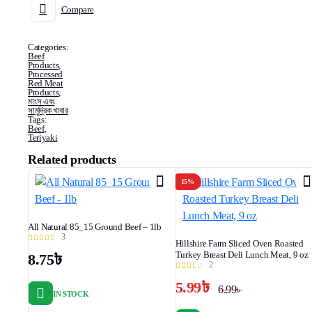
Compare
Categories:
Beef
Products
,
Processed
Red Meat
Products
,
মাংস এবং
সামুদ্রিক খাবার
Tags:
Beef
,
Teriyaki
Related products
15%
All Natural 85_15 Ground Beef – 1lb
3
Hillshire Farm Sliced Oven Roasted
Turkey Breast Deli Lunch Meat, 9 oz
8.75
৳
2
5.99
৳
6.99
৳
IN STOCK
Original
Current