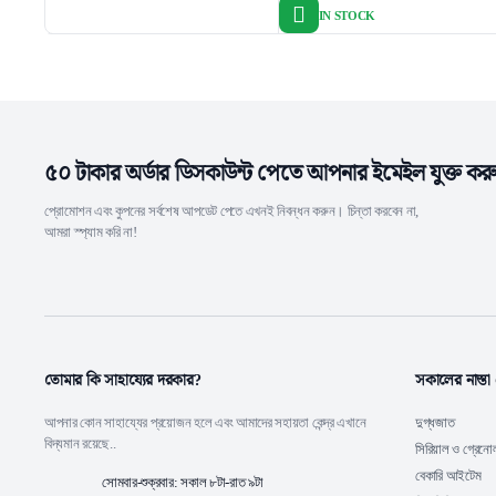
price
price
IN STOCK
was:
is:
6.99৳ .
5.99৳ .
৫০ টাকার অর্ডার ডিসকাউন্ট পেতে আপনার ইমেইল যুক্ত কর
প্রোমোশন এবং কুপনের সর্বশেষ আপডেট পেতে এখনই নিবন্ধন করুন। চিন্তা করবেন না,
আমরা স্প্যাম করি না!
তোমার কি সাহায্যের দরকার?
সকালের নাস্তা 
আপনার কোন সাহায্যের প্রয়োজন হলে এবং আমাদের সহায়তা কেন্দ্র এখানে
দুগ্ধজাত
বিদ্যমান রয়েছে..
সিরিয়াল ও গ্রেনো
বেকারি আইটেম
সোমবার-শুক্রবার: সকাল ৮টা-রাত ৯টা