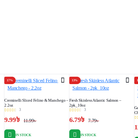
17%
13%
Creminelli Sliced Felino & Manchego –
Fresh Skinless Atlantic Salmon –
2.2oz
2pk_10oz
Ga
3
3
Ch
9.99
৳
6.79
৳
11.99
৳
7.79
৳
Original
Current
Original
Current
1
price
price
price
price
IN STOCK
IN STOCK