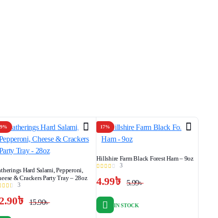
19%
17%
Hillshire Farm Black Forest Ham – 9oz
3
therings Hard Salami, Pepperoni,
eese & Crackers Party Tray – 28oz
4.99
৳
5.99
৳
3
Original
Current
2.90
৳
price
price
15.90
৳
IN STOCK
Original
Current
was:
is: