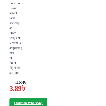
tincidunt.
Class
aptent
taciti
sociosqu
ad
litora
torquent
Vivamus
adipiscing
nisl
ut
dolor
dignissim
semper.
4.89
৳
3.89
৳
Original
Current
price
price
Order on WhatsApp