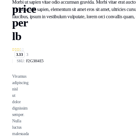
Morbi ut sapien vitae odio accumsan gravida. Morbi vitae erat auctor
price
Vivamus nisi sapien, elementum sit amet eros sit amet, ultricies cur
faucibus, ipsum in vestibulum vulputate, lorem orci convallis quam, 
per
lb
3.33
3
SKU:
F2G3H4E5
Vivamus
adipiscing
nisl
ut
dolor
dignissim
semper.
Nulla
luctus
malesuada