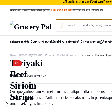
এটি একটি ডেমো ওয়েবসাইট তাই আপনি এখানে 
আমাদের সম্পর্কে
ইচ্ছা তালিকা
আমরা প্রতিদিন
৭:০০ থেকে ২৩:০০
পর্যন্ত আপনার কাছে ডেলিভারি করি।
হোম
সকল পণ্য
ফল ও শাকসবজি
বেবি & প্রেগন্যান্সি
মাংস এবং সামুদ্রিক খা
Home
মাংস এবং সামুদ্রিক খাবার
Processed Red Meat Products
Teriyaki Beef Sirloin Strips 
Teriyaki
21%
Beef
Description
Reviews (3)
Sirloin
Quisque varius diam vel metus mattis, id aliquam diam rhoncus. Proin 
Strips
sodales leo maximus a. Nullam ultricies sodales nunc, in pellentesque
ornare vel, dignissim a tortor.
–