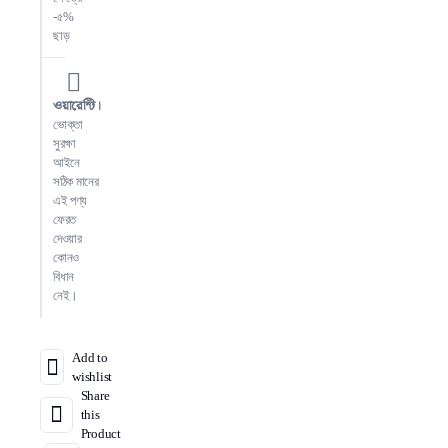
-৫%
ছাড়
ওয়ারেন্টি।
ভোক্তা
সুরক্ষা
আইনে
সঠিক মানের
এই পণ্য
ফেরত
দেওয়ার
কোনও
বিধান
নেই।
Add to
wishlist
Share
this
Product