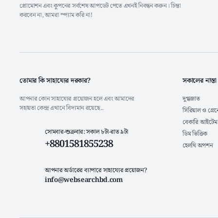
প্রোমোশন এবং কুপনের সর্বশেষ আপডেট পেতে এখনই নিবন্ধন করুন। চিন্তা
করবেন না, আমরা স্প্যাম করি না!
তোমার কি সাহায্যের দরকার?
সকালের নাস্তা
আপনার কোন সাহায্যের প্রয়োজন হলে এবং আমাদের
দুগ্ধজাত
সহায়তা কেন্দ্র এখানে বিদ্যমান রয়েছে..
সিরিয়াল ও গ্রে
বেকারি আইটেম
সোমবার-শুক্রবার: সকাল ৮টা-রাত ৯টা
ডিম ভিত্তিক
+8801581855238
হেলথি অপশন
আপনার অর্ডারের ব্যাপারে সাহায্যের প্রয়োজন?
info@websearchbd.com