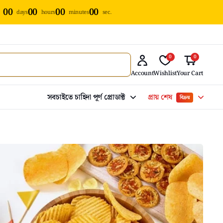
00
00
00
00
days
hours
minutes
sec.
0
0
Account
Wishlist
Your Cart
সবচাইতে চাহিদা পূর্ণ প্রোডাক্ট
প্রায় শেষ
বিক্রয়