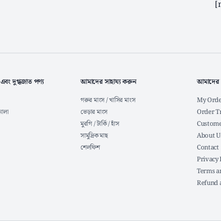
[
 এবং দুগ্ধজাত পণ্য
আমাদের সাহায্য করুন
আমাদের 
গরুর মাংস / খাসির মাংস
My Orde
নোলা
ভেড়ার মাংস
Order T
মুরগি / টার্কি / হাঁস
Custome
সামুদ্রিক মাছ
About U
শেলফিশ
Contact
Privacy 
Terms a
Refund 