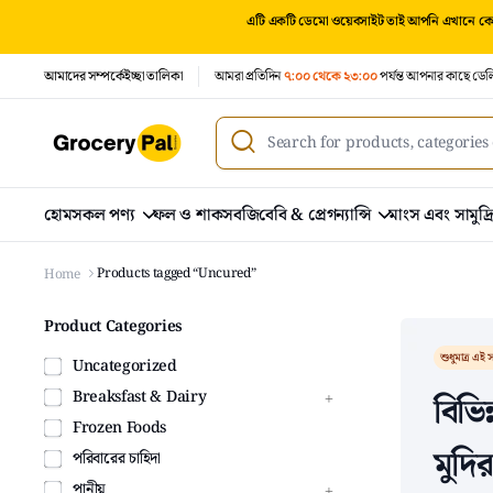
এটি একটি ডেমো ওয়েবসাইট তাই আপনি এখানে কোন
আমাদের সম্পর্কে
ইচ্ছা তালিকা
আমরা প্রতিদিন
৭:০০ থেকে ২৩:০০
পর্যন্ত আপনার কাছে ডেল
হোম
সকল পণ্য
ফল ও শাকসবজি
বেবি & প্রেগন্যান্সি
মাংস এবং সামুদ্
Products tagged “Uncured”
Home
Product Categories
শুধুমাত্র এই স
Uncategorized
Breaksfast & Dairy
বিভিন
Frozen Foods
মুদি
পরিবারের চাহিদা
পানীয়