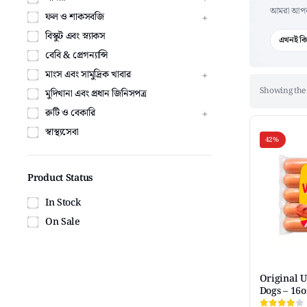
আমরা আপনার 
ফল ও শাকসবজি
বিস্কুট এবং স্ন্যাকস
এখনই কি
বেবি & প্রেগন্যান্সি
মাংস এবং সামুদ্রিক খাবার
Showing the 
মুদিখানা এবং প্রধান জিনিসপত্র
রুটি ও বেকারি
স্বাস্থ্যসেবা
42%
Product Status
In Stock
On Sale
Original 
Dogs – 16o