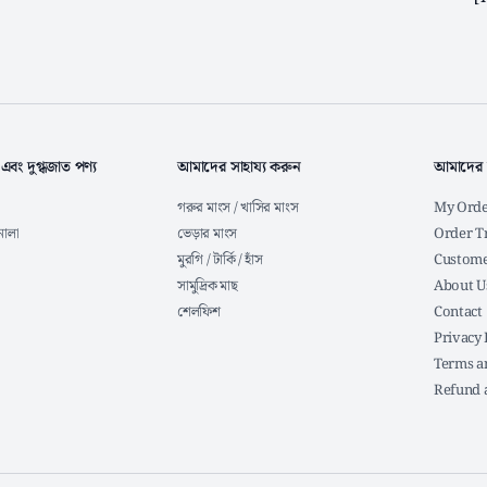
 এবং দুগ্ধজাত পণ্য
আমাদের সাহায্য করুন
আমাদের 
গরুর মাংস / খাসির মাংস
My Orde
নোলা
ভেড়ার মাংস
Order T
মুরগি / টার্কি / হাঁস
Custome
সামুদ্রিক মাছ
About U
শেলফিশ
Contact
Privacy 
Terms a
Refund 