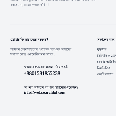
প্রোমোশন এবং কুপনের সর্বশেষ আপডেট পেতে এখনই নিবন্ধন করুন। চিন্তা
করবেন না, আমরা স্প্যাম করি না!
তোমার কি সাহায্যের দরকার?
সকালের নাস্তা
আপনার কোন সাহায্যের প্রয়োজন হলে এবং আমাদের
দুগ্ধজাত
সহায়তা কেন্দ্র এখানে বিদ্যমান রয়েছে..
সিরিয়াল ও গ্রে
বেকারি আইটেম
সোমবার-শুক্রবার: সকাল ৮টা-রাত ৯টা
ডিম ভিত্তিক
+8801581855238
হেলথি অপশন
আপনার অর্ডারের ব্যাপারে সাহায্যের প্রয়োজন?
info@websearchbd.com