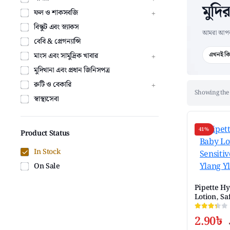
মুদি
ফল ও শাকসবজি
বিস্কুট এবং স্ন্যাকস
আমরা আপনার 
বেবি & প্রেগন্যান্সি
এখনই কি
মাংস এবং সামুদ্রিক খাবার
মুদিখানা এবং প্রধান জিনিসপত্র
রুটি ও বেকারি
Showing the 
স্বাস্থ্যসেবা
41%
Product Status
In Stock
On Sale
Pipette H
Lotion, Saf
Vanilla + Y
2.90
৳