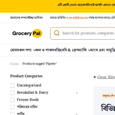
এটি একটি ডেমো ওয়েবসাইট তাই আপনি এখানে কোন
আমাদের সম্পর্কে
ইচ্ছা তালিকা
আমরা প্রতিদিন
৭:০০ থেকে ২৩:০০
পর্যন্ত আপনার কাছে ডেল
হোম
সকল পণ্য
ফল ও শাকসবজি
বেবি & প্রেগন্যান্সি
মাংস এবং সামুদ্
Products tagged “Pipette”
Home
Product Categories
Clear filt
Uncategorized
Breaksfast & Dairy
শুধুমাত্র এই স
Frozen Foods
বিভিন
পরিবারের চাহিদা
পানীয়