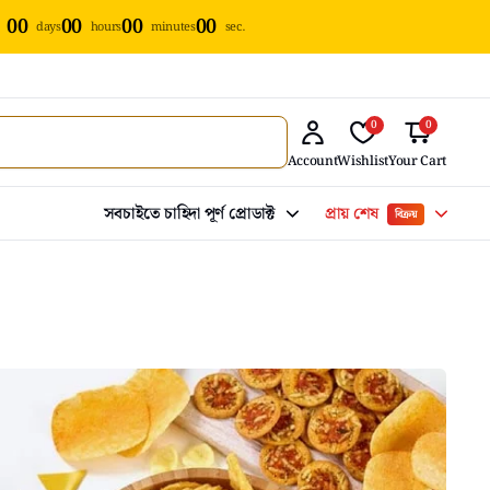
00
00
00
00
days
hours
minutes
sec.
0
0
Account
Wishlist
Your Cart
সবচাইতে চাহিদা পূর্ণ প্রোডাক্ট
প্রায় শেষ
বিক্রয়