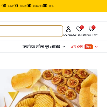
00
00
00
00
days
hours
minutes
sec.
0
0
Account
Wishlist
Your Cart
সবচাইতে চাহিদা পূর্ণ প্রোডাক্ট
প্রায় শেষ
বিক্রয়