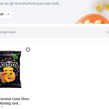
জন্য মুদি পণ্যের উপর বিশেষ ছাড়ের ব্যবস্থা করেছি...
নুন
single result
S
Coconut Lime Shea
liating and
3
 Body Scrub, 18 oz