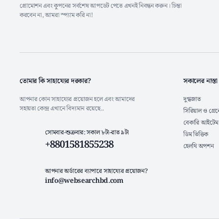
প্রোমোশন এবং কুপনের সর্বশেষ আপডেট পেতে এখনই নিবন্ধন করুন। চিন্তা
করবেন না, আমরা স্প্যাম করি না!
তোমার কি সাহায্যের দরকার?
সকালের নাস্তা
আপনার কোন সাহায্যের প্রয়োজন হলে এবং আমাদের
দুগ্ধজাত
সহায়তা কেন্দ্র এখানে বিদ্যমান রয়েছে..
সিরিয়াল ও গ্রে
বেকারি আইটেম
সোমবার-শুক্রবার: সকাল ৮টা-রাত ৯টা
ডিম ভিত্তিক
+8801581855238
হেলথি অপশন
আপনার অর্ডারের ব্যাপারে সাহায্যের প্রয়োজন?
info@websearchbd.com