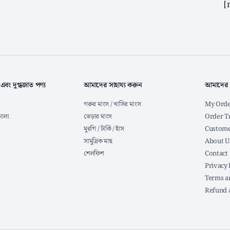
[
 এবং দুগ্ধজাত পণ্য
আমাদের সাহায্য করুন
আমাদের 
গরুর মাংস / খাসির মাংস
My Orde
নোলা
ভেড়ার মাংস
Order T
মুরগি / টার্কি / হাঁস
Custome
সামুদ্রিক মাছ
About U
শেলফিশ
Contact
Privacy 
Terms a
Refund 