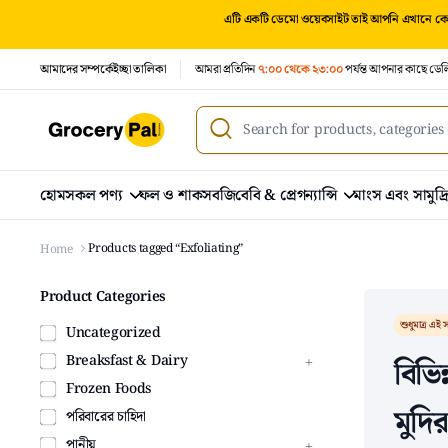
এটি একটি ডেমো ওয়েবসাইট তাই আপনি এখানে কোন
আমাদের সম্পর্কে
ইচ্ছা তালিকা
আমরা প্রতিদিন
৭:০০ থেকে ২৩:০০
পর্যন্ত আপনার কাছে ডেল
হোম
সকল পণ্য
ফল ও শাকসবজি
বেবি & প্রেগন্যান্সি
মাংস এবং সামুদ্
Products tagged “Exfoliating”
Home
Product Categories
শুধুমাত্র এই স
Uncategorized
Breaksfast & Dairy
বিভিন
Frozen Foods
মুদি
পরিবারের চাহিদা
পানীয়