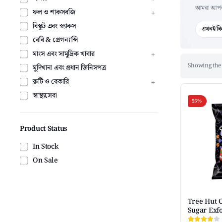
আমরা আপনার 
ফল ও শাকসবজি
বিস্কুট এবং স্ন্যাকস
এখনই কি
বেবি & প্রেগন্যান্সি
মাংস এবং সামুদ্রিক খাবার
Showing the 
মুদিখানা এবং প্রধান জিনিসপত্র
রুটি ও বেকারি
স্বাস্থ্যসেবা
55%
Product Status
In Stock
On Sale
Tree Hut 
Sugar Exfo
Hydrating